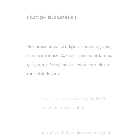
[ İLETİŞİM BİLGİLERİMİZ ]
Yeni Projelere Hazırız
Bizi arayın veya istediğiniz zaman uğrayın,
tüm sorularınızı 24 saat içinde yanıtlamaya
çalışıyoruz. Sorularınıza cevap vermekten
mutluluk duyarız.
Adres:
Çırpıcı, 3. Taşocağı G-4. Sk. No:10
Zeytinburnu/İstanbul
E-Posta:
info@zeytinburnukombiservisi.net